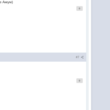
е Аккум)
0
#7
0