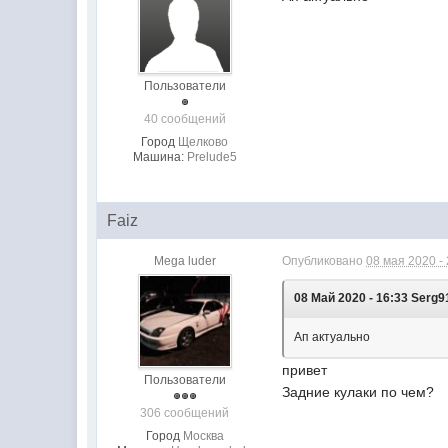
Пользователи
40 сообщений
Город
Щелково
Машина:
Prelude5
Faiz
Mega luder
Опубликовано
08 мая 2020 -
08 Май 2020 - 16:33 Serg9
Ап актуально
привет
Пользователи
Задние кулаки по чем?
306 сообщений
Город
Москва