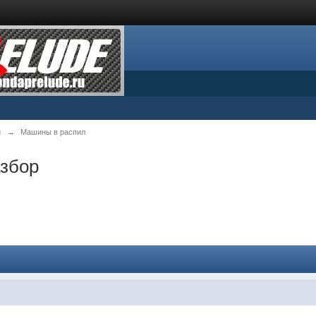
й
→
Машины в распил
азбор