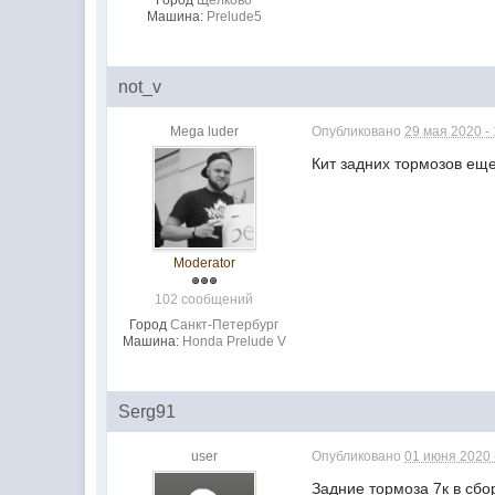
Город
Щелково
Машина:
Prelude5
not_v
Mega luder
Опубликовано
29 мая 2020 -
Кит задних тормозов ещ
Moderator
102 сообщений
Город
Санкт-Петербург
Машина:
Honda Prelude V
Serg91
user
Опубликовано
01 июня 2020 
Задние тормоза 7к в сбо