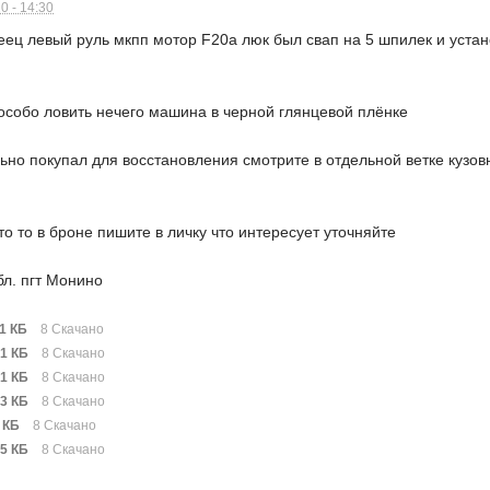
0 - 14:30
еец левый руль мкпп мотор F20a люк был свап на 5 шпилек и уста
особо ловить нечего машина в черной глянцевой плёнке
льно покупал для восстановления смотрите в отдельной ветке кузов
то то в броне пишите в личку что интересует уточняйте
бл. пгт Монино
11 КБ
8 Скачано
41 КБ
8 Скачано
31 КБ
8 Скачано
53 КБ
8 Скачано
 КБ
8 Скачано
35 КБ
8 Скачано