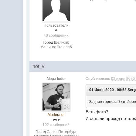
Пользователи
40 сообщений
Город
Щелково
Машина:
Prelude5
not_v
Mega luder
Опубликовано
02 июня 2020 
01 Июнь 2020 - 08:53 Ser
Задние тормоза 7к в сборе
Есть фото?
Moderator
И есть ли приход по то
102 сообщений
Город
Санкт-Петербург