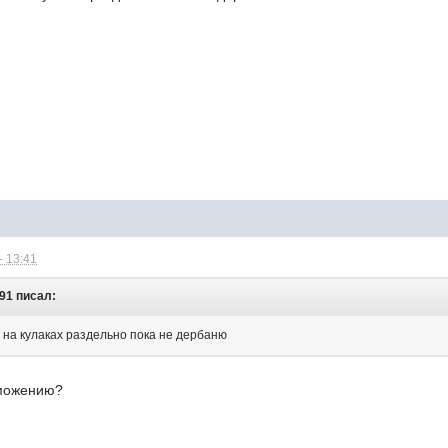
- 13:41
g91 писал:
 на кулаках раздельно пока не дербаню
рможению?