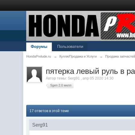
Форумы
Пользователи
HondaPrelude.ru
→
Купля/Продажа и Услуги
→
Продажа запчасте
пятерка левый руль в р
Автор темы:
Serg91
,
апр 05 2020 14:30
5gen 2.0 мкпп
17 ответов в этой теме
Serg91