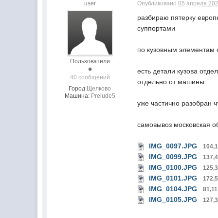
user
Опубликовано
05 апреля 202
разбираю пятерку европ
суппортами
по кузовным элементам 
Пользователи
есть детали кузова отде
40 сообщений
отдельно от машины
Город
Щелково
Машина:
Prelude5
уже частично разобран ч
самовывоз московская о
IMG_0097.JPG
104,
IMG_0099.JPG
137,
IMG_0100.JPG
125,
IMG_0101.JPG
172,
IMG_0104.JPG
81,11
IMG_0105.JPG
127,