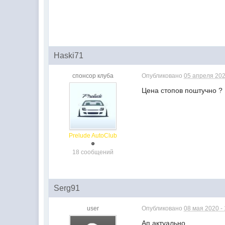
Haski71
спонсор клуба
Опубликовано
05 апреля 202
Цена стопов поштучно ?
Prelude AutoClub
18 сообщений
Serg91
user
Опубликовано
08 мая 2020 -
Ап актуально