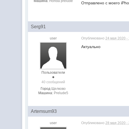
Машина:
Honda prelude
Отправлено с моего iPho
Serg91
user
Опубликовано
24 мая 2020 -
Актуально
Пользователи
40 сообщений
Город
Щелково
Машина:
Prelude5
Artemsum93
user
Опубликовано
28 мая 2020 -