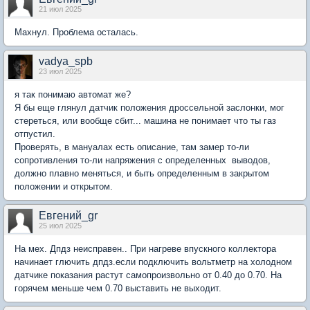
21 июл 2025
Махнул. Проблема осталась.
vadya_spb
23 июл 2025
я так понимаю автомат же?
Я бы еще глянул датчик положения дроссельной заслонки, мог
стереться, или вообще сбит... машина не понимает что ты газ
отпустил.
Проверять, в мануалах есть описание, там замер то-ли
сопротивления то-ли напряжения с определенных выводов,
должно плавно меняться, и быть определенным в закрытом
положении и открытом.
Евгений_gr
25 июл 2025
На мех. Дпдз неисправен.. При нагреве впускного коллектора
начинает глючить дпдз.если подключить вольтметр на холодном
датчике показания растут самопроизвольно от 0.40 до 0.70. На
горячем меньше чем 0.70 выставить не выходит.