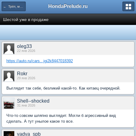
HondaPrelude.ru
← Трёп, мемасики и байки
Шестой уже в продаже
oleg33
22 янв 2026
https://auto.ru/cars...jgi2k8447018392
Rokr
29 янв 2026
Выглядит так себе, безликий какой-то. Как китаец очередной.
Shell--shocked
31 янв 2026
Что-то совсем шляпно выглядит. Могли б агрессивный вид
сделать. А тут унылое какое то все.
vadya_spb