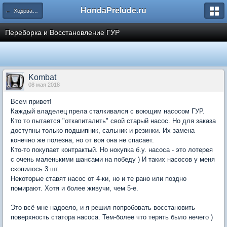
HondaPrelude.ru
← Ходовая часть\тормоза\рулевое
Переборка и Восстановление ГУР
Kombat
08 мая 2018
Всем привет!
Каждый владелец прела сталкивался с воющим насосом ГУР.
Кто то пытается "откапиталить" свой старый насос. Но для заказа
доступны только подшипник, сальник и резинки. Их замена
конечно же полезна, но от воя она не спасает.
Кто-то покупает контрактый. Но нокупка б.у. насоса - это лотерея
с очень маленькими шансами на победу ) И таких насосов у меня
скопилось 3 шт.
Некоторые ставят насос от 4-ки, но и те рано или поздно
помирают. Хотя и более живучи, чем 5-е.
Это всё мне надоело, и я решил попробовать восстановить
поверхность статора насоса. Тем-более что терять было нечего )