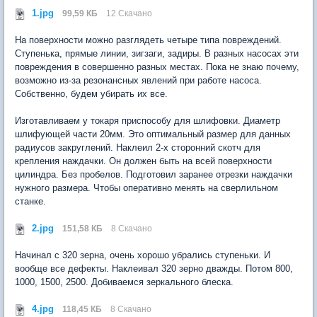
1.jpg
99,59 КБ
12 Скачано
На поверхности можно разглядеть четыре типа повреждений.
Ступенька, прямые линии, зигзаги, задиры. В разных насосах эти
повреждения в совершенно разных местах. Пока не знаю почему,
возможно из-за резонансных явлений при работе насоса.
Собственно, будем убирать их все.
Изготавливаем у токаря приспособу для шлифовки. Диаметр
шлифующей части 20мм. Это оптимальный размер для данных
радиусов закруглений. Наклеил 2-х сторонний скотч для
крепления наждачки. Он должен быть на всей поверхности
цилиндра. Без пробелов. Подготовил заранее отрезки наждачки
нужного размера. Чтобы оперативно менять на сверлильном
станке.
2.jpg
151,58 КБ
8 Скачано
Начинал с 320 зерна, очень хорошо убрались ступеньки. И
вообще все дефекты. Наклеивал 320 зерно дважды. Потом 800,
1000, 1500, 2500. Добиваемся зеркального блеска.
4.jpg
118,45 КБ
8 Скачано