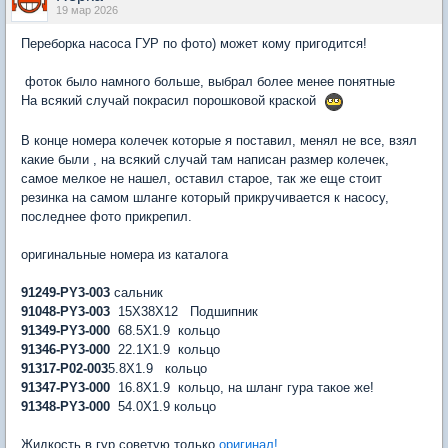
19 мар 2026
Переборка насоса ГУР по фото) может кому пригодится!
фоток было намного больше, выбрал более менее понятные
На всякий случай покрасил порошковой краской
В конце номера колечек которые я поставил, менял не все, взял
какие были , на всякий случай там написан размер колечек,
самое мелкое не нашел, оставил старое, так же еще стоит
резинка на самом шланге который прикручивается к насосу,
последнее фото прикрепил.
оригинальные номера из каталога
91249-PY3-003
сальник
91048-PY3-003
15X38X12 Подшипник
91349-PY3-000
68.5X1.9 кольцо
91346-PY3-000
22.1X1.9 кольцо
91317-P02-003
5.8X1.9 кольцо
91347-PY3-000
16.8X1.9 кольцо, на шланг гура такое же!
91348-PY3-000
54.0X1.9 кольцо
Жидкость в гур советую только
оригинал!