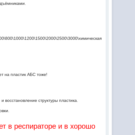
одъёмниками.
00\800\1000\1200\1500\2000\2500\3000\химическая
т на пластик АБС тоже!
и восстановление структуры пластика.
овки.
т в респираторе и в хорошо