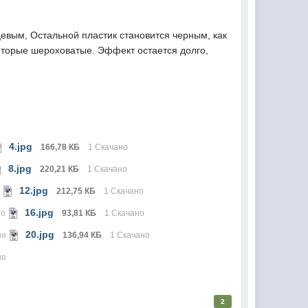
цевым, Остальной пластик становится черным, как
 которые шероховатые. Эффект остается долго,
4.jpg
166,78 КБ
1 Скачано
8.jpg
220,21 КБ
1 Скачано
12.jpg
о
212,75 КБ
1 Скачано
16.jpg
но
93,81 КБ
1 Скачано
20.jpg
но
136,94 КБ
1 Скачано
но
2