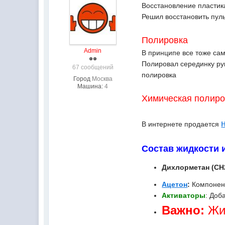
Восстановление пластик
Решил восстановить пул
Полировка
Admin
В принципе все тоже сам
Полировал серединку ру
67 сообщений
полировка
Город
Москва
Машина:
4
Химическая полиро
В интернете продается
Состав жидкости 
Дихлорметан (CH2
Ацетон
:
Компонент
Активаторы
: Доб
Важно:
Жид