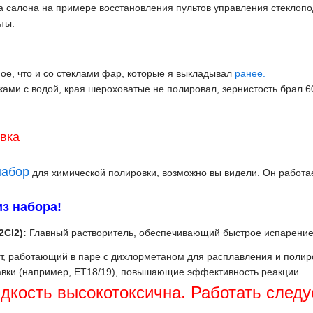
а салона на примере восстановления пультов управления стеклоп
ьты.
ое, что и со стеклами фар, которые я выкладывал
ранее.
ками с водой, края шероховатые не полировал, зернистость брал 6
вка
набор
для химической полировки, возможно вы видели. Он работае
из набора!
Cl2):
Главный растворитель, обеспечивающий быстрое испарение 
, работающий в паре с дихлорметаном для расплавления и полир
авки (например, ET18/19), повышающие эффективность реакции.
кость высокотоксична. Работать следуе