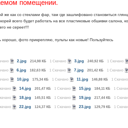
аемом помещении.
й же как со стеклами фар, там где зашлифовано становиться глян
 скорей всего будет работать на все пластиковые обшивки салона,
его не сереет!!!
ь хорошо, фото прикрепляю, пульты как новые! Пользуйтесь
2.jpg
3.jpg
ачано
214,98 КБ
1 Скачано
240,92 КБ
1 Скачано
6.jpg
7.jpg
ачано
182,63 КБ
1 Скачано
201,42 КБ
1 Скачано
10.jpg
11.jpg
ачано
175,34 КБ
1 Скачано
146,88 КБ
1 Скачан
14.jpg
15.jpg
Скачано
201,47 КБ
1 Скачано
184,11 КБ
1 Скача
18.jpg
19.jpg
Скачано
145,51 КБ
1 Скачано
217,44 КБ
1 Скача
22.jpg
23.jpg
Скачано
124,37 КБ
1 Скачано
129,79 КБ
1 Скача