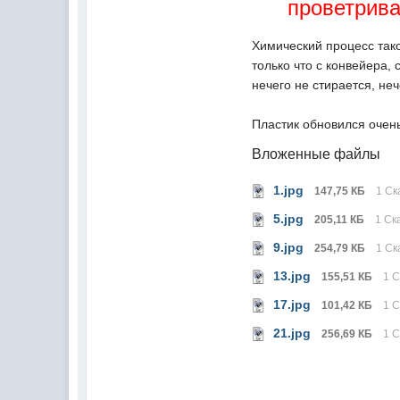
проветрив
Химический процесс тако
только что с конвейера,
нечего не стирается, неч
Пластик обновился очен
Вложенные файлы
1.jpg
147,75 КБ
1 Ск
5.jpg
205,11 КБ
1 Ск
9.jpg
254,79 КБ
1 Ск
13.jpg
155,51 КБ
1 
17.jpg
101,42 КБ
1 
21.jpg
256,69 КБ
1 