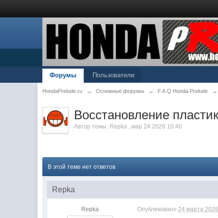
Форумы
Пользователи
HondaPrelude.ru
→
Основные форумы
→
F.A.Q Honda Prelude
→
Восстановление пластик
Автор темы:
Repka
,
мар 24 2026 10:40
В этой теме нет ответов
Repka
Repka
Опубликовано
24 марта 2026