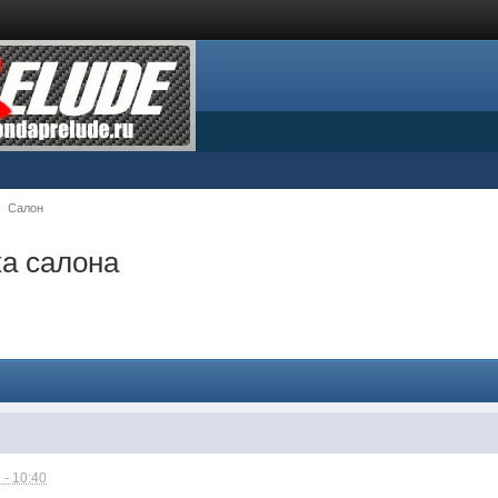
Салон
а салона
 - 10:40