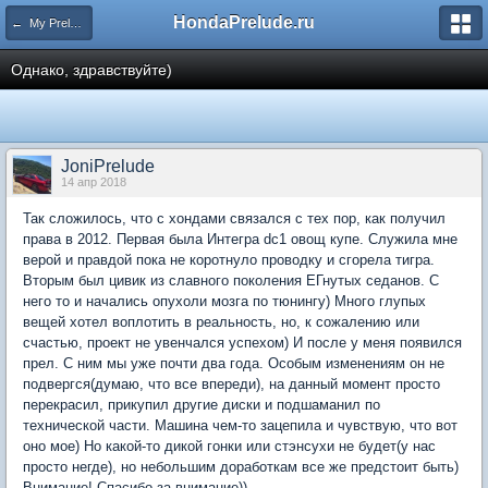
HondaPrelude.ru
← My Prelude
Однако, здравствуйте)
JoniPrelude
14 апр 2018
Так сложилось, что с хондами связался с тех пор, как получил
права в 2012. Первая была Интегра dc1 овощ купе. Служила мне
верой и правдой пока не коротнуло проводку и сгорела тигра.
Вторым был цивик из славного поколения ЕГнутых седанов. С
него то и начались опухоли мозга по тюнингу) Много глупых
вещей хотел воплотить в реальность, но, к сожалению или
счастью, проект не увенчался успехом) И после у меня появился
прел. С ним мы уже почти два года. Особым изменениям он не
подвергся(думаю, что все впереди), на данный момент просто
перекрасил, прикупил другие диски и подшаманил по
технической части. Машина чем-то зацепила и чувствую, что вот
оно мое) Но какой-то дикой гонки или стэнсухи не будет(у нас
просто негде), но небольшим доработкам все же предстоит быть)
Внимание! Спасибо за внимание))