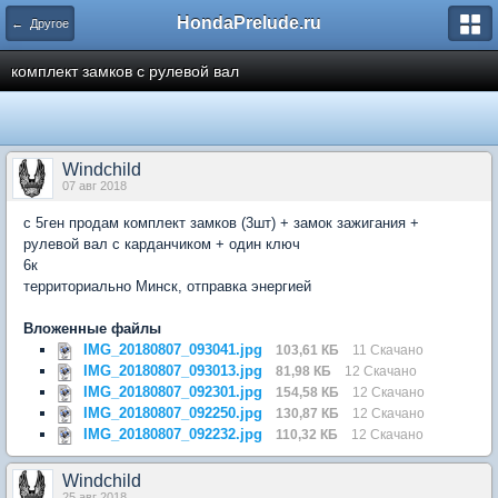
HondaPrelude.ru
← Другое
комплект замков с рулевой вал
Windchild
07 авг 2018
с 5ген продам комплект замков (3шт) + замок зажигания +
рулевой вал с карданчиком + один ключ
6к
территориально Минск, отправка энергией
Вложенные файлы
IMG_20180807_093041.jpg
103,61 КБ
11 Скачано
IMG_20180807_093013.jpg
81,98 КБ
12 Скачано
IMG_20180807_092301.jpg
154,58 КБ
12 Скачано
IMG_20180807_092250.jpg
130,87 КБ
12 Скачано
IMG_20180807_092232.jpg
110,32 КБ
12 Скачано
Windchild
25 авг 2018