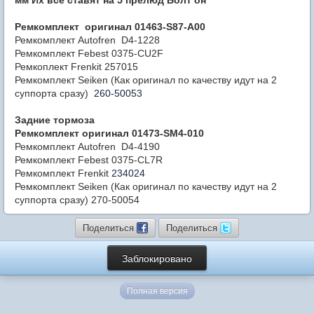
мм Их все ставят на 5 прелюд Болт он
Ремкомплект оригинал 01463-S
87-
A00
Ремкомплект Autofren
D4-1228
Ремкомплект Febest
0375-CU2F
Ремкоплект Frenkit 257015
Ремкомплект Seiken
(Как оригинал по качеству идут на 2
суппорта сразу)
260-50053
Задние тормоза
Ремкомплект оригинал 01473-SM4-010
Ремкомплект Autofren
D4-4190
Ремкомплект Febest
0375-
CL
7R
Ремкомплект Frenkit
234024
Ремкомплект Seiken (Как оригинал по качеству идут на 2
суппорта сразу) 270-50054
Поделиться
Поделиться
Заблокировано
Полная версия