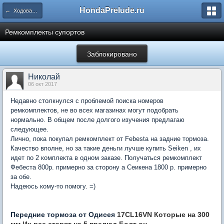
HondaPrelude.ru
← Ходовая часть\тормоза\рулевое
Ремкомплекты супортов
Заблокировано
Николай
06 окт 2017
Недавно столкнулся с проблемой поиска номеров
ремкомплектов, не во всех магазинах могут подобрать
нормально. В общем после долгого изучения предлагаю
следующее.
Лично, пока покупал ремкомплект от Febesta на задние тормоза.
Качество вполне, но за такие деньги лучше купить Seiken , их
идет по 2 комплекта в одном заказе. Получаться ремкомплект
Фебеста 800р. примерно за сторону а Сеикена 1800 р. примерно
за обе.
Надеюсь кому-то помогу. =)
Передние тормоза от Одисея
17CL16VN Которые на 300