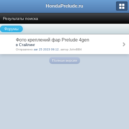
HondaPrelude.ru
Результаты поиска
Форумы
Фото креплений фар Prelude 4gen
в Стайлинг
Отправлено
авг 25 2023 09:12
, автор JohnBB4
Полная версия