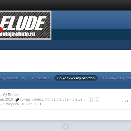
нему обновлению
По названию
По количеству ответов
По количеству пр
в
My Prelude
 мар 2019
хонда прелюд
,
honda prelude
и 6 еще...
1
2
82 0
ие тусуюсь ,
10 ноя 2021