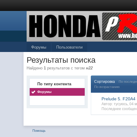
Форумы
Пользователи
Результаты поиска
Найдено
1
результатов с тегом
н22
Сортировка
По послед
По типу контента
По возрастанию
Форумы
Prelude 5. F20A4
Автор: тусуюсь, 04
Последнее сообщен
Помощь