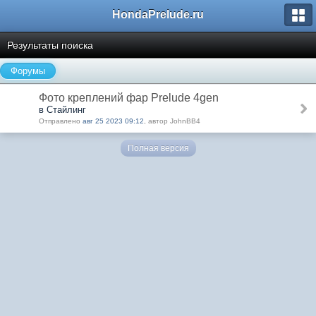
HondaPrelude.ru
Результаты поиска
Форумы
Фото креплений фар Prelude 4gen
в Стайлинг
Отправлено
авг 25 2023 09:12
, автор JohnBB4
Полная версия