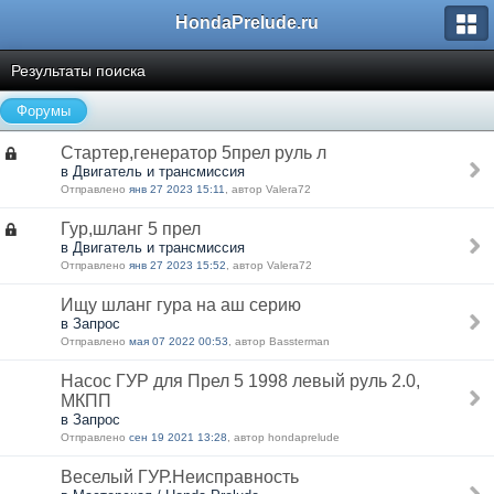
HondaPrelude.ru
Результаты поиска
Форумы
Стартер,генератор 5прел руль л
в Двигатель и трансмиссия
Отправлено
янв 27 2023 15:11
, автор Valera72
Гур,шланг 5 прел
в Двигатель и трансмиссия
Отправлено
янв 27 2023 15:52
, автор Valera72
Ищу шланг гура на аш серию
в Запрос
Отправлено
мая 07 2022 00:53
, автор Bassterman
Насос ГУР для Прел 5 1998 левый руль 2.0,
МКПП
в Запрос
Отправлено
сен 19 2021 13:28
, автор hondaprelude
Веселый ГУР.Неисправность