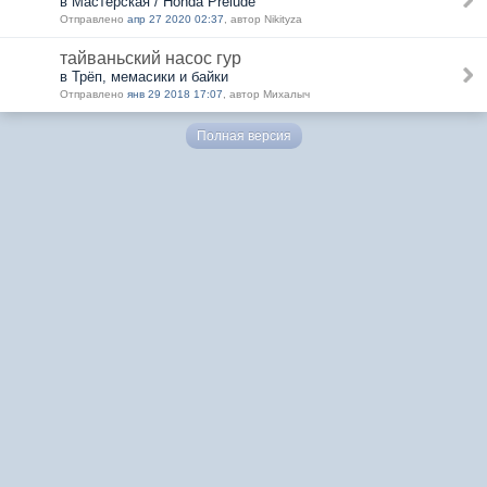
в Мастерская / Honda Prelude
Отправлено
апр 27 2020 02:37
, автор Nikityza
тайваньский насос гур
в Трёп, мемасики и байки
Отправлено
янв 29 2018 17:07
, автор Михалыч
Полная версия