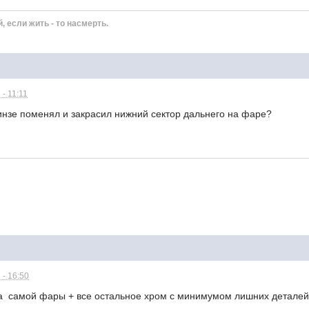
й, если жить - то насмерть.
- 11:11
линзе поменял и закрасил нижний сектор дальнего на фаре?
 - 16:50
а самой фары + все остальное хром с минимумом лишних деталей, в