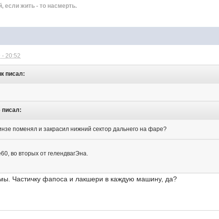
й, если жить - то насмерть.
 - 20:52
ик писал:
6 писал:
линзе поменял и закрасил нижний сектор дальнего на фаре?
60, во вторых от гелендвагЭна.
емы. Частичку фапоса и лакшери в каждую машину, да?