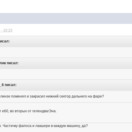
 - 10:23
писал:
улик писал:
__6 писал:
а линзе поменял и закрасил нижний сектор дальнего на фаре?
 e60, во вторых от гелендвагЭна.
ы. Частичку фапоса и лакшери в каждую машину, да?