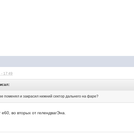
 - 17:49
писал:
инзе поменял и закрасил нижний сектор дальнего на фаре?
 e60, во вторых от гелендвагЭна.