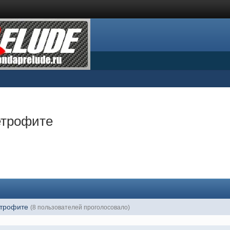
етрофите
етрофите
(8 пользователей проголосовало)