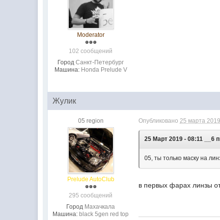
Moderator
102 сообщений
Город
Санкт-Петербург
Машина:
Honda Prelude V
Жулик
05 region
Опубликовано
25 марта 2019
25 Март 2019 - 08:11 __6 
05, ты только маску на л
Prelude AutoClub
в первых фарах линзы от
295 сообщений
Город
Махачкала
Машина:
black 5gen red top