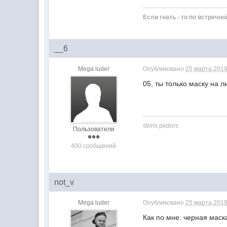
Если гнать - то по встречно
__6
Mega luder
Опубликовано
25 марта 2019 
05, ты только маску на 
stons pedors
Пользователи
400 сообщений
not_v
Mega luder
Опубликовано
25 марта 2019
Как по мне: черная маск