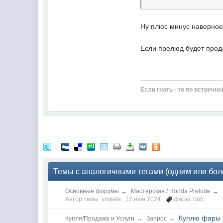
Ну плюс минус наверное 
Если прелюд будет прода
Если гнать - то по встречно
Темы с аналогичными тегами (одним или боле
Основные форумы
→
Мастерская / Honda Prelude
→
Автор темы: ynikete ,
12 июн 2024
фары
,
bb6
Куплю фары 
Купля/Продажа и Услуги
→
Запрос
→