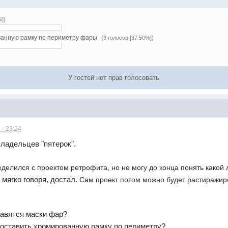
%])
ванную рамку по периметру фары
(3 голосов [37.50%])
У гостей нет прав голосовать
 - 23:24
ладельцев "пятерок".
делился с проектом ретрофита, но не могу до конца понять какой
мягко говоря, достал.
Сам проект потом можно будет растиражиро
авятся маски фар?
оставить хромированную рамку по периметру?