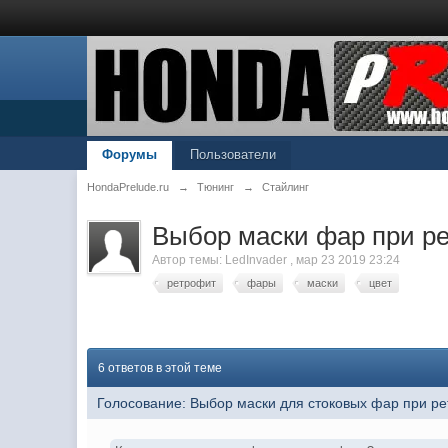
Форумы
Пользователи
HondaPrelude.ru
→
Тюнинг
→
Стайлинг
Выбор маски фар при р
Автор темы:
LedInvader
,
мар 23 2019 23:24
ретрофит
фары
маски
цвет
6 ответов в этой теме
Голосование: Выбор маски для стоковых фар при р