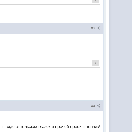
#3
0
#4
 виде ангельских глазок и прочей ереси = топчик!