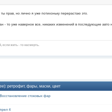
ты прав, но лично я уже потихоньку перерастаю это.
н - то уже наверное все, никаких изменений в последующие авто н
й, если жить - то насмерть.
е): ретрофит, фары, маски, цвет
Восстановление стоковых фар
прел 4