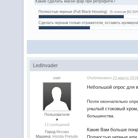
Какие сделать маски фар при ретрофите?
Полностью черные (Full Black Housing)
(5 голосов [62.50
Сделать черным только отражатели, оставить хромиро
LedInvader
user
Опубликовано
23 марта 2019
Небольшой опрос для в
Почти окончательно опре
унылый стоковый хром, 
Пользователи
большинства.
13 сообщений
Какие Вам больше понр
Город
Москва
Машина:
Honda Prelude
Полностью черные или 