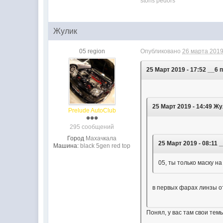
stons pedors
Жулик
05 region
Опубликовано
26 марта 2019
25 Март 2019 - 17:52 __6 
25 Март 2019 - 14:49 Ж
Prelude AutoClub
295 сообщений
Город
Махачкала
25 Март 2019 - 08:11 
Машина:
black 5gen red top
05, ты только маску н
в первых фарах линзы от
Понял, у вас там свои тем