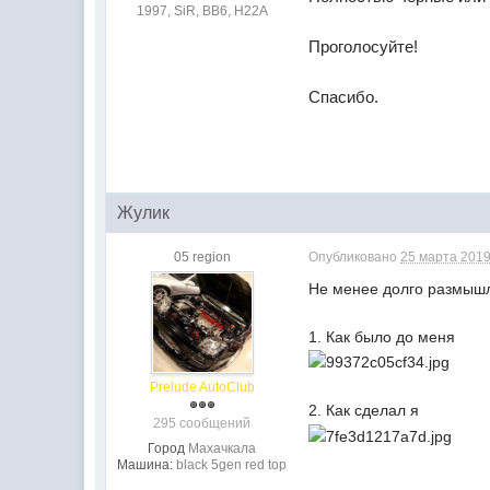
1997, SiR, BB6, H22A
Проголосуйте!
Спасибо.
Жулик
05 region
Опубликовано
25 марта 2019
Не менее долго размышл
1. Как было до меня
Prelude AutoClub
2. Как сделал я
295 сообщений
Город
Махачкала
Машина:
black 5gen red top