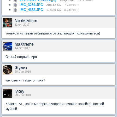
IMG_3289.JPG
204,12 КБ
7 Скачано
IMG_4682.JPG
178,89 КБ
8 Скачано
NoxMedium
11 окт 2017
только и успевай отбиваться от желающих познакомиться)
maXtreme
14 окт 2017
От 4х4 подпись бро
Жулик
28 мая 2018
как светит такая оптика?
lyxey
28 мая 2018
Краска, бл., как в малярке обосрали нечаяно какойто цветной
муйней