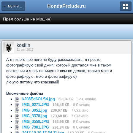
HondaPrelude.ru
← My Prelude
Прел больше не Мишин)
kosilin
11 окт 2017
А я ничего про него не буду рассказывать, я просто
фотографирую свой джип, который достался мне в таком
состоянии и я почти ничего с ним не делаю, только мою и
фотографирую, мою и фотографирую)
люблю потому что красивый!
Вложенные файлы
kJ08Ed6OLS4.jpg
69,04 КБ
12 Скачано
IMG_0271.JPG
196,45 КБ
8 Скачано
IMG_3051.jpg
236,67 КБ
7 Скачано
IMG_3378.jpg
173,68 КБ
7 Скачано
IMG_3558.JPG
163,95 КБ
8 Скачано
IMG_7901.JPG
291,84 КБ
8 Скачано
2017-10-10 17.34.11.jpg
163,23 КБ
9 Скачано