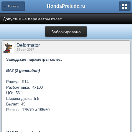
HondaPrelude.ru
← Колеса, диски и резина
Допустимые параметры колес
Заблокировано
Deformator
28 сен 2017
Заводские параметры колес:
BA2 (2 generation)
Радиус: R14
Разболтовка: 4х100
ЦО: 56.1
Ширина диска: 5.5
Вылет: 45
Резина: 175/70 и 195/60