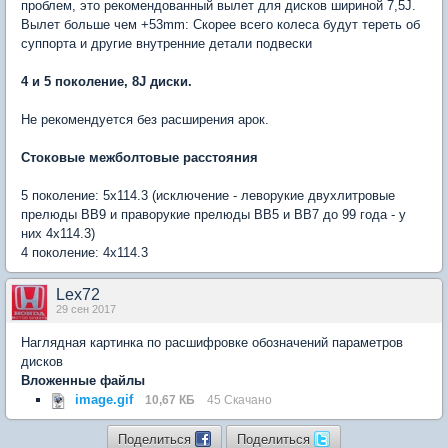
проблем, это рекомендованный вылет для дисков шириной 7,5J.
Вылет больше чем +53mm: Скорее всего колеса будут тереть об
суппорта и другие внутренние детали подвески
4 и 5 поколение, 8J диски.
Не рекомендуется без расширения арок.
Стоковые межболтовые расстояния
5 поколение: 5x114.3 (исключение - леворукие двухлитровые
прелюды BB9 и праворукие прелюды BB5 и BB7 до 99 года - у
них 4х114.3)
4 поколение: 4x114.3
Lex72
29 сен 2017
Наглядная картинка по расшифровке обозначений параметров
дисков
Вложенные файлы
image.gif
10,67 КБ
45 Скачано
Поделиться
Поделиться