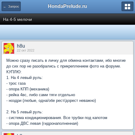
HondaPrelude.ru
← Запрос
На 4-5 мелочи
h8u
22 окт 2022
Можно сразу писать в личку для обмена контактами, ибо многие
до сих пор не разобрались с прикреплением фото на форуме.
КУПЛЮ:
1. На 4 левый руль:
- трос газа
- опора КПП (механика)
- рейка 4вс, либо сами тяги отдельно
- ноздри (любые, одна/обе рест/дорест неважно)
2. На 5 левый руль:
- система кондиционирования. Все трубки под капотом
- опора ДВС левая (гидронаполненная)