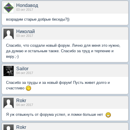
Hondaвод
03 окт 2017
возрадим старые добрые беседы?))
Николай
03 окт 2017
Спасибо, что создали новый форум. Лично для меня это нужно,
да думаю и остальным также. Спасибо за труд и терпение и
веру.;-)
Sailor
04 окт 2017
Спасибо за труды и за новый форум! Пусть живет долго и
счастливо
Rokr
04 окт 2017
Я уж отвыкнуть от форума успел, и ломки больше нет
Rokr