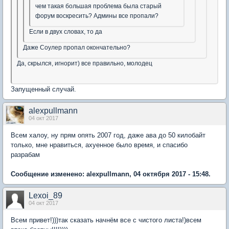
чем такая большая проблема была старый
форум воскресить? Админы все пропали?
Если в двух словах, то да
Даже Соулер пропал окончательно?
Да, скрылся, игнорит) все правильно, молодец
Запущенный случай.
alexpullmann
04 окт 2017
Всем халоу, ну прям опять 2007 год, даже ава до 50 килобайт
только, мне нравиться, ахуенное было время, и спасибо
разрабам
Сообщение изменено: alexpullmann, 04 октября 2017 - 15:48.
Lexoi_89
04 окт 2017
Всем привет!)))так сказать начнём все с чистого листа!)всем