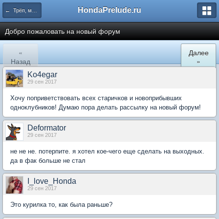
HondaPrelude.ru
← Трёп, мемасики и байки
Добро пожаловать на новый форум
«
Далее
Назад
»
Ko4egar
29 сен 2017
Хочу поприветствовать всех старичков и новоприбывших
одноклубников! Думаю пора делать рассылку на новый форум!
Deformator
29 сен 2017
не не не. потерпите. я хотел кое-чего еще сделать на выходных.
да в фак больше не стал
I_love_Honda
29 сен 2017
Это курилка то, как была раньше?