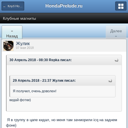
HondaPrelude.ru
← Клуб Honda Prelude AutoClub
Клубные магниты
«
Далее
Назад
»
Жулик
07 мая 2018
30 Апрель 2018 - 08:30 Repka писал:
29 Апрель 2018 - 21:37 Жулик писал:
Я получил, очень доволен!
кидай фотки)
Я в группу в цапе кидал, но меня там зачморили icq на заднем
фоне)