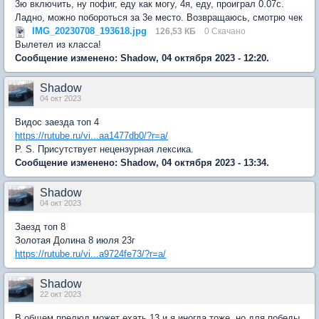
3ю включить, ну пофиг, еду как могу, 4я, еду, проиграл 0.07с.
Ладно, можно побороться за 3е место. Возвращаюсь, смотрю чек
IMG_20230708_193618.jpg
126,53 КБ
0 Скачано
Вылетел из класса!
Сообщение изменено: Shadow, 04 октября 2023 - 12:20.
Shadow
04 окт 2023
Видос заезда топ 4
https://rutube.ru/vi...aa1477db0/?r=a/
P. S. Присутствует нецензурная лексика.
Сообщение изменено: Shadow, 04 октября 2023 - 13:34.
Shadow
04 окт 2023
Заезд топ 8
Золотая Долина 8 июля 23г
https://rutube.ru/vi...a9724fe73/?r=a/
Shadow
22 окт 2023
В общем прелюд может ехать 13 и я иногда тоже, но для победы,