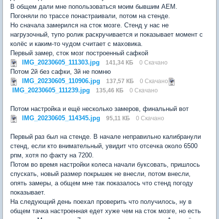
В общем дали мне попользоваться моим бывшим АЕМ.
Погоняли по трассе понастраивали, потом на стенде.
Но сначала замерился на сток мозге. Стенд у нас не
нагрузочный, тупо ролик раскручивается и показывает момент с
колёс и каким-то чудом считает с маховика.
Первый замер, сток мозг построенный сафкой
IMG_20230605_111303.jpg
141,34 КБ
0 Скачано
Потом 2й без сафки, 3й не помню
IMG_20230605_110906.jpg
137,57 КБ
0 Скачано
IMG_20230605_111239.jpg
135,46 КБ
0 Скачано
Потом настройка и ещё несколько замеров, финальный вот
IMG_20230605_114345.jpg
95,11 КБ
0 Скачано
Первый раз был на стенде. В начале неправильно калибранули
стенд, если кто внимательный, увидит что отсечка около 6500
рпм, хотя по факту на 7200.
Потом во время настройки колеса начали буксовать, пришлось
спускать, новый размер покрышек не внесли, потом внесли,
опять замеры, а общем мне так показалось что стенд погоду
показывает.
На следующий день поехал проверить что получилось, ну в
общем тачка настроенная едет хуже чем на сток мозге, но есть