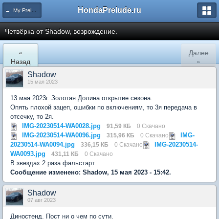
HondaPrelude.ru
← My Prelude
Четвёрка от Shadow, возрождение.
«
Далее
Назад
»
Shadow
15 мая 2023
13 мая 2023г. Золотая Долина открытие сезона.
Опять плохой зацеп, ошибки по включениям, то 3я передача в
отсечку, то 2я.
IMG-20230514-WA0028.jpg
91,59 КБ
0 Скачано
IMG-20230514-WA0096.jpg
IMG-
315,96 КБ
0 Скачано
20230514-WA0094.jpg
IMG-20230514-
336,15 КБ
0 Скачано
WA0093.jpg
431,11 КБ
0 Скачано
В звездах 2 раза фальстарт.
Сообщение изменено: Shadow, 15 мая 2023 - 15:42.
Shadow
07 авг 2023
Диностенд. Пост ни о чем по сути.