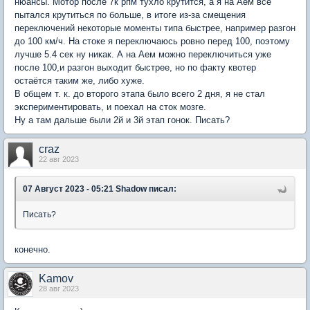
нюансы. Мотор после 7к рпм тухло крутится, а я на Аем всё
пытался крутиться по больше, в итоге из-за смещения
переключений некоторые моменты типа быстрее, например разгон
до 100 км/ч. На стоке я переключаюсь ровно перед 100, поэтому
лучше 5.4 сек ну никак. А на Аем можно переключиться уже
после 100,и разгон выходит быстрее, но по факту квотер
остаётся таким же, либо хуже.
В общем т. к. до второго этапа было всего 2 дня, я не стал
экспериментировать, и поехал на сток мозге.
Ну а там дальше были 2й и 3й этап гонок. Писать?
craz
22 авг 2023
07 Август 2023 - 05:21 Shadow писал:
Писать?
конечно.
Kamov
28 авг 2023