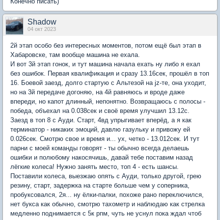
Конечно писать)
Shadow
04 окт 2023
2й этап особо без интересных моментов, потом ещё был этап в
Хабаровске, там вообще машина не ехала.
И вот 3й этап гонок, и тут машина начала ехать ну либо я ехал
без ошибок. Первая квалификация и сразу 13.16сек, прошёл в топ
16. Боевой заезд, долго стартую с Альтезой на jz-те, она уходит,
но на 3й передаче догоняю, на 4й равняюсь и вроде даже
впереди, но капот длинный, непонятно. Возвращаюсь с полосы -
победа, объехал на 0.038сек и своё время улучшил 13.12с.
Заезд в топ 8 с Ауди. Старт, 4вд упрыгивает вперёд, а я как
терминатор - никаких эмоций, давлю газульку и привожу ей
0.026сек. Смотрю свое и время и... ух, четко - 13.012сек. И тут
парни с моей команды говорят - ты обычно всегда делаешь
ошибки и полюбому накосячишь, давай тебе поставим назад
лёгкие колеса! Нужно занять место, топ 4 - есть шансы.
Поставили колеса, выезжаю опять с Ауди, только другой, грею
резину, старт, задержка на старте больше чем у соперника,
пробуксовался, 2я... ну ёлки-палки, похоже рано переключился,
нет букса как обычно, смотрю тахометр и наблюдаю как стрелка
медленно поднимается с 5к рпм, чуть не уснул пока ждал чтоб