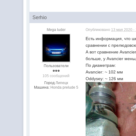
Serhio
Mega luder
Опубликовано
13 мая 2020 -
Есть
информация, что шк
сравнении с прелюдовски
А вот сравнение Avancie
больше, у
Avancier мень
По диаметрам:
Пользователи
Avancier: ~ 102 мм
105 сообщений
Oddysey: ~ 126 мм
Город
Липецк
Машина:
Honda prelude 5