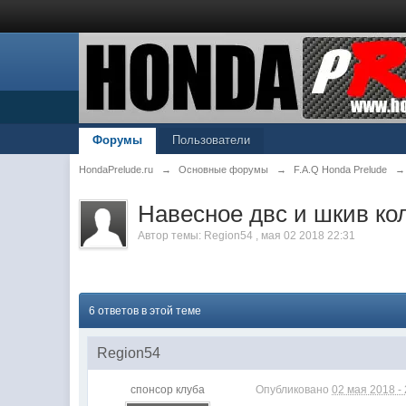
Форумы
Пользователи
HondaPrelude.ru
→
Основные форумы
→
F.A.Q Honda Prelude
→
Навесное двс и шкив ко
Автор темы:
Region54
,
мая 02 2018 22:31
6 ответов в этой теме
Region54
спонсор клуба
Опубликовано
02 мая 2018 -