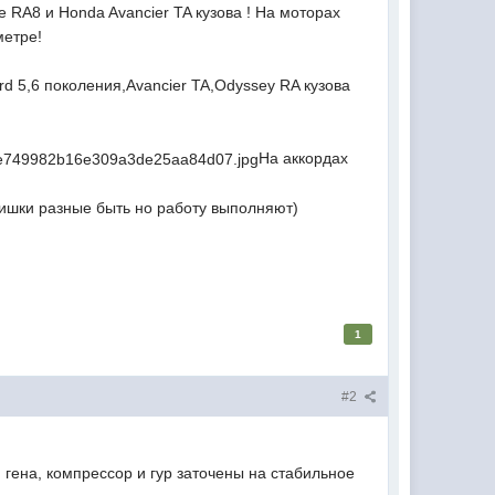
 RA8 и Honda Avancier TA кузова ! На моторах
метре!
rd 5,6 поколения,Avancier TA,Odyssey RA кузова
На аккордах
фишки разные быть но работу выполняют)
1
#2
, гена, компрессор и гур заточены на стабильное