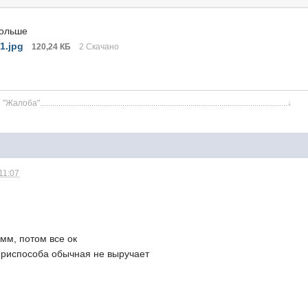
больше
1.jpg
120,24 КБ
2 Скачано
й "Жалоба"
........................................................................................................................
↓
11:07
 мм, потом все ок
 приспособа обычная не выручает