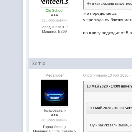
Ну и как сказали выше, н
Old School
не переделаешь
у прелюда оч близко мот
325 сообщений
Город
Minsk 017
Машина:
BB69
по шкиву подходит от 5 
Serhio
Mega luder
Опубликовано
13 мая 2020 - 
13 Май 2020 - 14:09 imker
13 Май 2020 - 10:00 Ser
Пользователи
105 сообщений
Ну и как сказали выше,
Город
Липецк
Машина:
Honda prelude 5