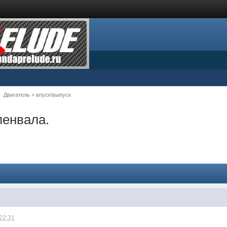
Двигатель + впуск\выпуск
ленвала.
 22:31