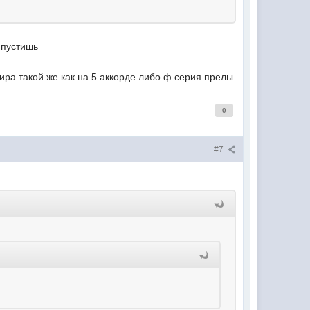
ипустишь
сира такой же как на 5 аккорде либо ф серия прелы
0
#7