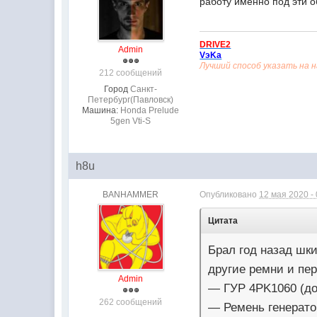
работу именно под эти 
DRIVE2
Admin
VэKа
Лучший способ указать на 
212 сообщений
Город
Санкт-
Петербург(Павловск)
Машина:
Honda Prelude
5gen Vti-S
h8u
BANHAMMER
Опубликовано
12 мая 2020 -
Цитата
Брал год назад шки
другие ремни и пер
Admin
— ГУР 4PK1060 (до
262 сообщений
— Ремень генерато