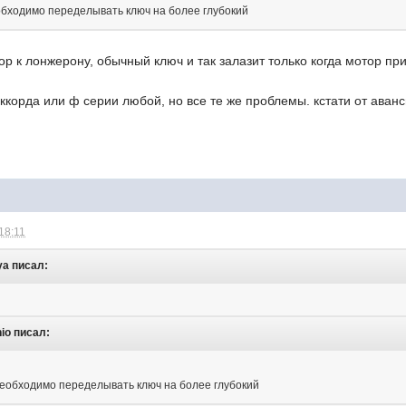
еобходимо переделывать ключ на более глубокий
ор к лонжерону, обычный ключ и так залазит только когда мотор пр
аккорда или ф серии любой, но все те же проблемы. кстати от аван
18:11
ya писал:
hio писал:
 необходимо переделывать ключ на более глубокий