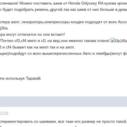
оленвала! Можно поставить шкив от Honda Odyssey RA кузова кроме
о будет подобрать ремень другой,так как шкив от них больше в диа
артера акпп ,генераторы,компрессоры кондея подходят от всех Acco
j30a.
ера могут отличатся но они встают!
Torneo cf3,cf4 мкпп и cl1 на вид они именно такова плана!
3 и cf4 бывает как на мкпп так и на акпп.
нации)подойдут со всех вышеперечисленных Авто и лямбды(могут 
ne используя Tapatalk
 21:05
ксперемнгтировать со шкивами, все таки его размер не просто такой