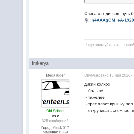
Слева от одиссея, чуть 
h4AAAgOM_eA-1920
Чаще пользуйтесь кнопочко
imkerya
Mega luder
Опубликовано
13 мая 2020 - 
дикий колхоз
- больше
- тяжелее
- трет пласт крышку пол
- откручивать сложнее,
Old School
325 сообщений
Город
Minsk 017
Машина:
BB69