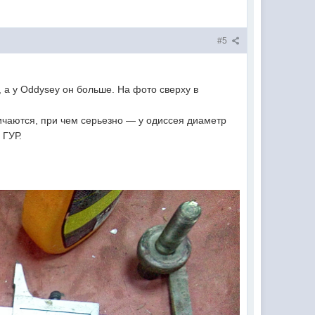
#5
 а у Oddysey он больше. На фото сверху в
личаются, при чем серьезно — у одиссея диаметр
 ГУР.