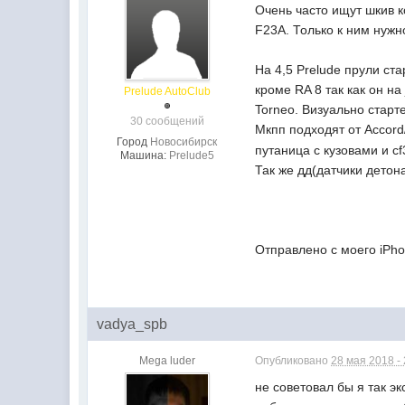
Очень часто ищут шкив к
F23A. Только к ним нужн
На 4,5 Prelude прули ст
кроме RA 8 так как он на 
Prelude AutoClub
Torneo. Визуально старт
30 сообщений
Мкпп подходят от Accord/
Город
Новосибирск
путаница с кузовами и cf
Машина:
Prelude5
Так же дд(датчики дето
Отправлено с моего iPho
vadya_spb
Mega luder
Опубликовано
28 мая 2018 -
не советовал бы я так э